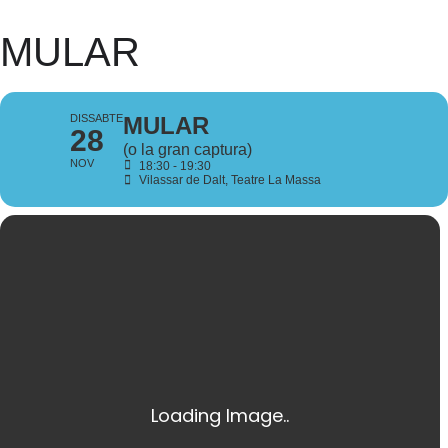
MULAR
DISSABTE
MULAR
28
(o la gran captura)
NOV
18:30 - 19:30
Vilassar de Dalt
, Teatre La Massa